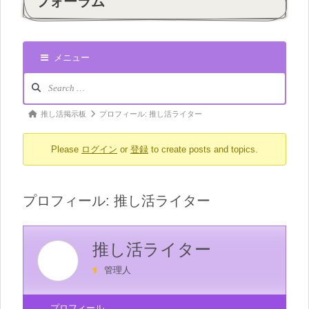
フォーラム
メニュー
ナ
ビ
ゲ
パ
推し活掲示板
プロフィール: 推し活ライター
ー
ン
シ
Please
ログイン
or
登録
to create posts and topics.
く
ョ
ン:
ず
ナ
プロフィール: 推し活ライター
ビ:
推し活ライター
管理人
プロフィール