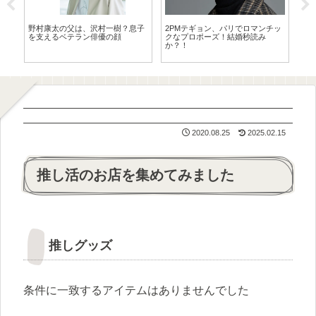
野村康太の父は、沢村一樹？息子
2PMテギョン、パリでロマンチッ
ファ
2
を支えるベテラン俳優の顔
クなプロポーズ！結婚秒読み
！
ンコ
か？！
2020.08.25
2025.02.15
推し活のお店を集めてみました
推しグッズ
条件に一致するアイテムはありませんでした