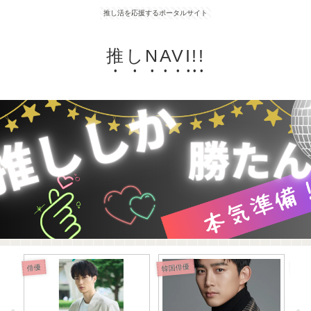
推し活を応援するポータルサイト
推しNAVI!!
韓国俳優
KP
俳優