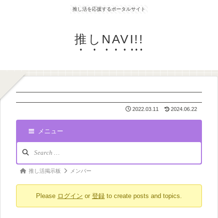
推し活を応援するポータルサイト
推しNAVI!!
2022.03.11
2024.06.22
メニュー
ナ
ビ
ゲ
パ
推し活掲示板
メンバー
ー
ン
シ
Please
ログイン
or
登録
to create posts and topics.
く
ョ
ン:
ず