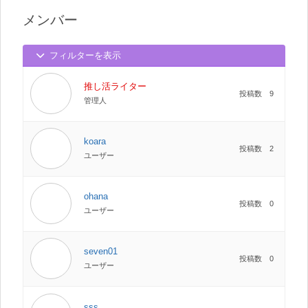
ナ
メンバー
ビ:
フィルターを表示
推し活ライター
投稿数 9
管理人
koara
投稿数 2
ユーザー
ohana
投稿数 0
ユーザー
seven01
投稿数 0
ユーザー
sss